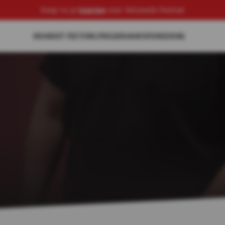
Koop nu je
kaarten
voor Veluwade Festival
HOME
HET FESTIVAL
PROGRAMMA
SPONSORING