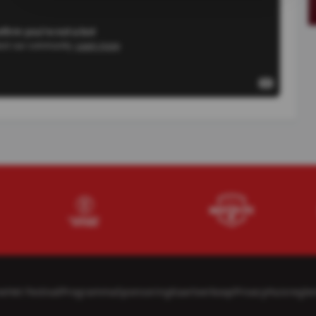
e
Het Festival
Programma
Sponsoring
Kaartverkoop
Privacy
Huisregle