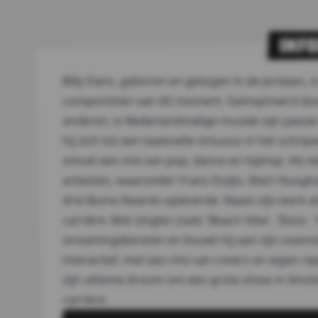
INF
Billy Dans, geboren en getogen in de Jordaan, i
componisten van dit moment. Geïnspireerd door
anderen, is Nederlandstalige muziek zijn passi
hij zich tot een taalsnelle virtuoos in het schri
omvat een mix van pop, dance en hiphop. Als tek
artiesten, waaronder Frans Duijts, Mart Hoogka
drie Buma Awards opleverde. Naast zijn werk als 
carrière. Met singles zoals 'Beach Vibe', 'Ibiza',
streamingdiensten en bouwt hij aan zijn naamsb
interactief, met een mix van covers en eigen re
zijn ultieme droom om een grote show in Amster
carrière.