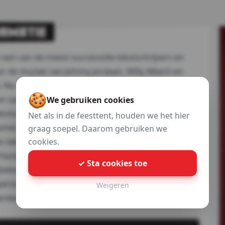
ORMATIE
s een van de meest succesvolle tekstschrijvers en
 de muziek van Johnny Jordaan, Willy Alberti en
e. Na een periode van Nederlandse rap ontwikkelde
🍪
jven van rake Nederlandse teksten. Zijn muziekstijl
We gebruiken cookies
stschrijver heeft hij hits geschreven voor diverse
Net als in de feesttent, houden we het hier
mer, Bilal Wahib en Tino Martin, wat hem in 2021
graag soepel. Daarom gebruiken we
cookies.
tekstschrijver, werkt hij aan zijn eigen muzikale
 'Hazes' en 'Svetlana' verovert hij gestaag de
✓ Sta cookies toe
ekendheid. Zijn live shows zijn energiek en
pertoire. Met zijn deelname aan 'De Verraders' en
Weigeren
dam te geven, blijft hij bouwen aan zijn eigen