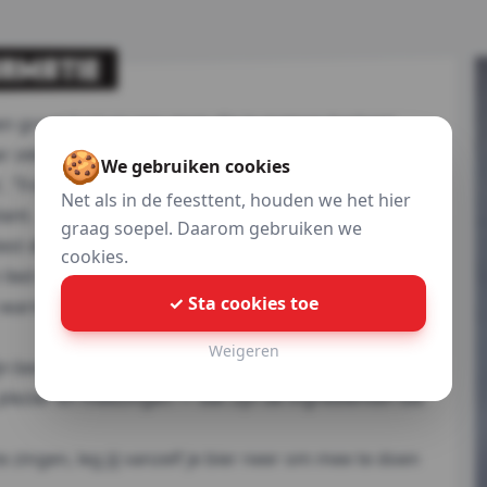
ORMATIE
 groot hart en een stem die je meteen herkent.
ar zeker aan een indrukwekkende carrière in de
🍪
We gebruiken cookies
, 'Trots op Jou' en 'Kom Allemaal Maar In M'n
Net als in de feesttent, houden we het hier
lant.
graag soepel. Daarom gebruiken we
tiest die weet hoe hij mensen raakt: goud, platina,
cookies.
ed dat de Dutch Top 40 bereikte. Maar Wesly is
✓ Sta cookies toe
 warmte uit die zijn muziek ook heeft: oprecht, direct
Weigeren
n beste Nederlandstalige repertoire klaar om de
plezier en meezingen — dat zijn de ingrediënten die
e zingen, leg jij vanzelf je bier neer om mee te doen