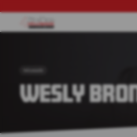
Veluwade
Wesly Bro