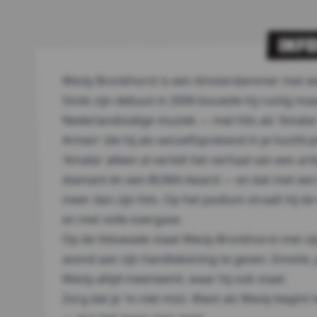
INF
Wesly Bronkhorst is een Amsterdammer met een
Sinds zijn debuut in 2006 bouwde hij rustig ma
Nederlandstalige muziek — met hits als 'Amalia'
Armen' die hij als vanzelfsprekend in je hoofd p
'Amalia' alleen al vertelt het verhaal van een ar
diamant én een BUMA Award — en dat met een li
meer dan zijn hits. Op het podium straalt hij de
en met volle overgave.
Op de Veluwade staat Wesly Bronkhorst met zij
avond aan zijn handtekening te geven. Emotie, 
Wesly altijd meeneemt, waar hij ook staat.
Zorg dat je 'm niet mist. Want als Wesly begint t