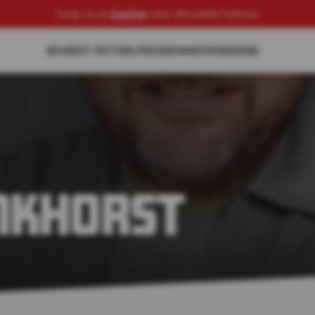
Koop nu je
kaarten
voor Veluwade Festival
HOME
HET FESTIVAL
PROGRAMMA
SPONSORING
nkhorst