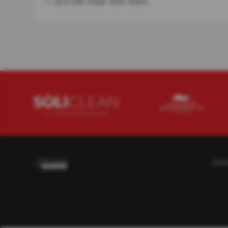
— al is het maar voor even.
Hom