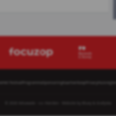
e
Het Festival
Programma
Sponsoring
Kaartverkoop
Privacy
Huisregle
© 2026 Veluwade -
v.v. Hierden
· Website by
Bluey
&
Grafyska