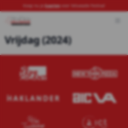
Koop nu je
kaarten
voor Veluwade Festival
Vrijdag (2024)