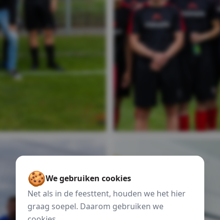
🍪
We gebruiken cookies
Net als in de feesttent, houden we het hier
graag soepel. Daarom gebruiken we
cookies.