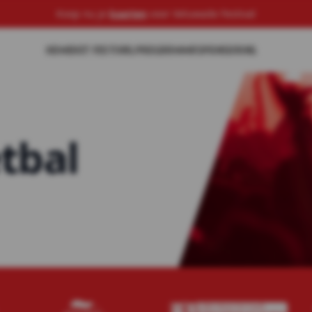
Koop nu je
kaarten
voor Veluwade Festival
HOME
HET FESTIVAL
PROGRAMMA
SPONSORING
tbal