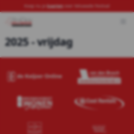
Koop nu je
kaarten
voor Veluwade Festival
2025 - vrijdag