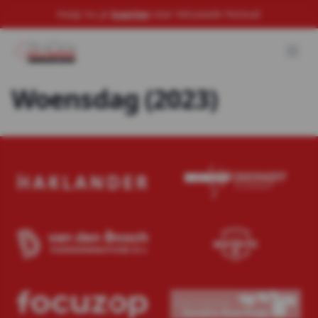
Koop nu je
kaarten
voor Veluwade Festival
Woensdag (2023)