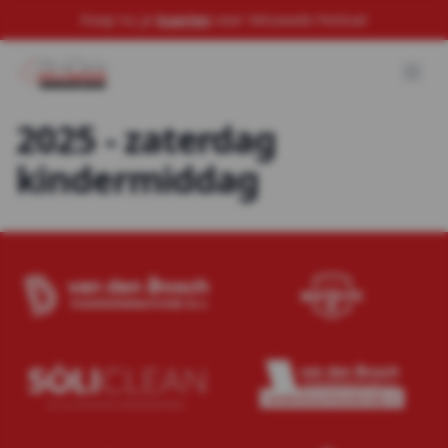
Koop nu je
kaarten
voor Veluwade Festival
2025 - zaterdag
kindermiddag