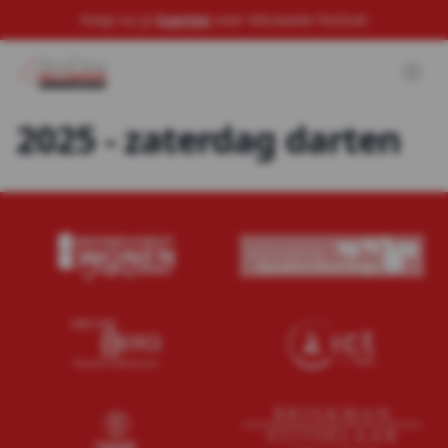
Koop nu je
kaarten
voor Veluwade Festival
2025 - zaterdag darten